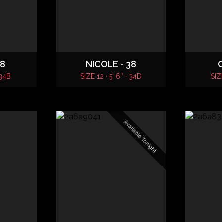
48
NICOLE - 38
O
 34B
SIZE 12 · 5' 6″ · 34D
SIZE
Available Tonight