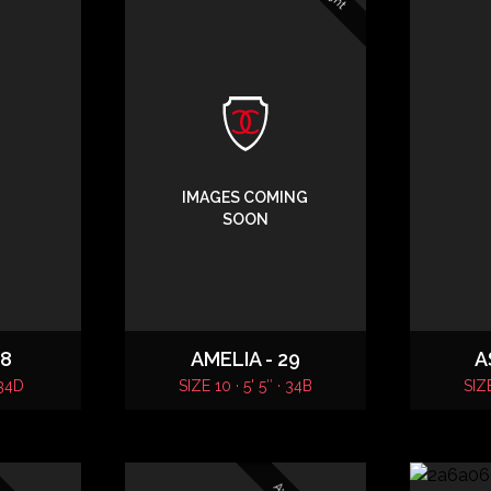
IMAGES COMING
SOON
28
AMELIA - 29
A
 34D
SIZE 10 · 5' 5″ · 34B
SIZE