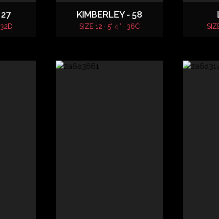
 27
KIMBERLEY - 58
· 32D
SIZE 12 · 5' 4″ · 36C
SIZE