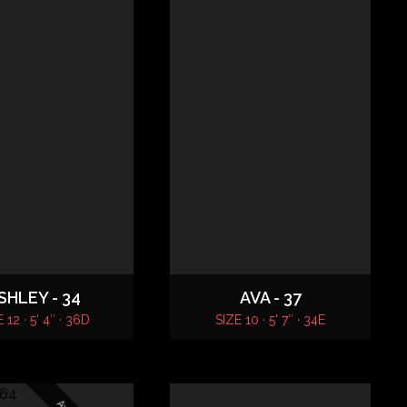
SHLEY - 34
AVA - 37
 12 · 5' 4″ · 36D
SIZE 10 · 5' 7″ · 34E