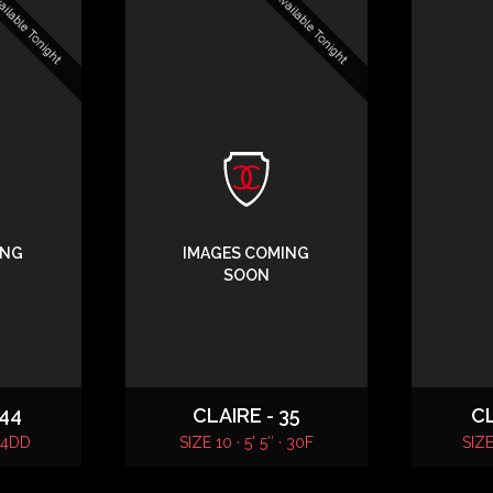
ilable Tonight
Available Tonight
ING
IMAGES COMING
SOON
44
CLAIRE - 35
CL
 34DD
SIZE 10 · 5' 5″ · 30F
SIZE