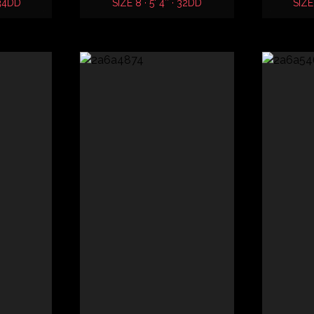
 34DD
SIZE 8 · 5' 4″ · 32DD
SIZE