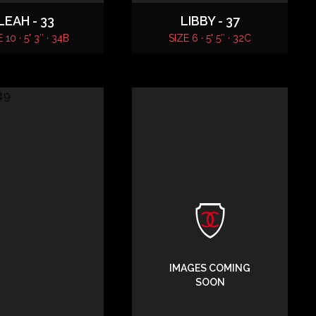
LEAH - 33
LIBBY - 37
 10 · 5' 3″ · 34B
SIZE 6 · 5' 5″ · 32C
IMAGES COMING
SOON