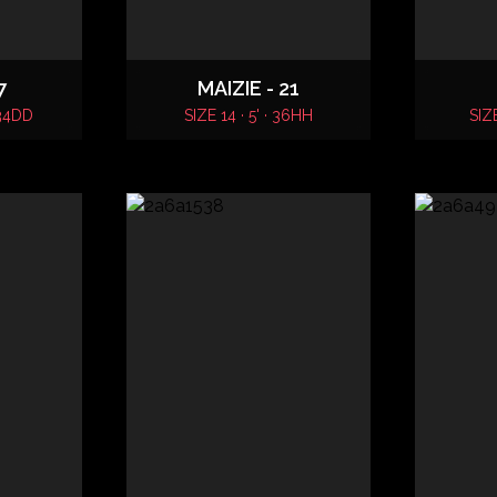
7
MAIZIE - 21
 34DD
SIZE 14 · 5' · 36HH
SIZE