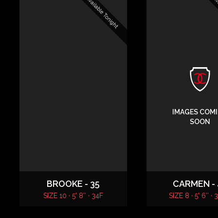
Available Tonight
Ava
IMAGES COM
SOON
BROOKE - 35
CARMEN - 
SIZE 10 · 5' 8″ · 34F
SIZE 8 · 5' 6″ ·